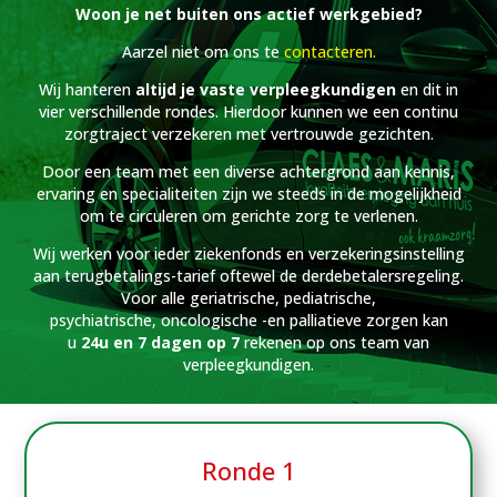
Woon je net buiten ons actief werkgebied?
Aarzel niet om ons te
contacteren
.
Wij hanteren
altijd je vaste verpleegkundigen
en dit in
vier verschillende rondes. Hierdoor kunnen we een continu
zorgtraject verzekeren met vertrouwde gezichten.
Door een team met een diverse achtergrond aan kennis,
ervaring en specialiteiten zijn we steeds in de mogelijkheid
om te circuleren om gerichte zorg te verlenen.​
Wij werken voor ieder ziekenfonds en verzekeringsinstelling
aan terugbetalings-tarief oftewel de derdebetalersregeling.
Voor alle geriatrische, pediatrische,
psychiatrische, oncologische -en palliatieve zorgen kan
u
24u en 7 dagen op 7
rekenen op ons team van
verpleegkundigen.
Ronde 1